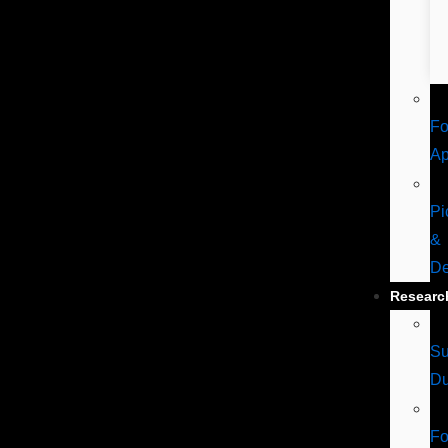
Fo
A
Pi
&
De
Researc
Su
Du
Fo