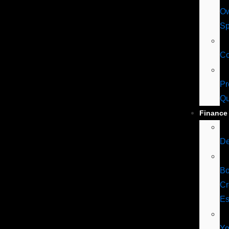
O
Sp
C
Pr
Qu
Finance
De
B
Cr
Es
Yo