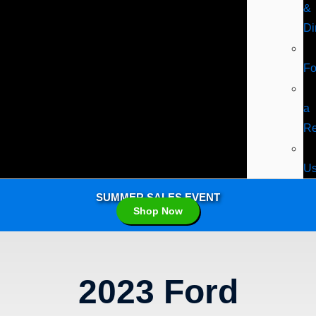
&
Di
F
a
Re
U
SUMMER SALES EVENT
Shop Now
2023 Ford