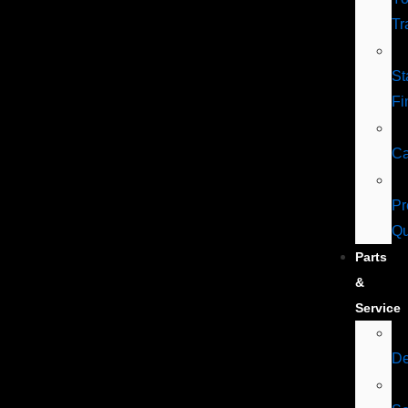
Tr
St
Fi
Ca
Pr
Qu
Parts
&
Service
De