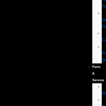
Tr
St
Fi
Ca
Pr
Qu
Parts
&
Service
De