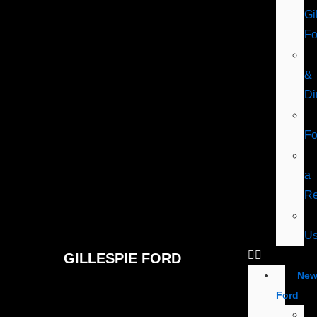
Gi
Fo
&
Di
F
a
Re
U
GILLESPIE FORD
Ne
Ford